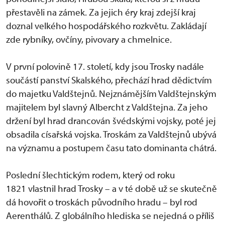
přestavěli na zámek. Za jejich éry kraj zdejší kraj
doznal velkého hospodářského rozkvětu. Zakládají
zde rybníky, ovčíny, pivovary a chmelnice.
V první polovině 17. století, kdy jsou Trosky nadále
součástí panství Skalského, přechází hrad dědictvím
do majetku Valdštejnů. Nejznámějším Valdštejnským
majitelem byl slavný Albercht z Valdštejna. Za jeho
držení byl hrad drancován švédskými vojsky, poté jej
obsadila císařská vojska. Troskám za Valdštejnů ubývá
na významu a postupem času tato dominanta chátrá.
Poslední šlechtickým rodem, který od roku
1821 vlastnil hrad Trosky – a v té době už se skutečně
dá hovořit o troskách původního hradu – byl rod
Aerenthálů. Z globálního hlediska se nejedná o příliš