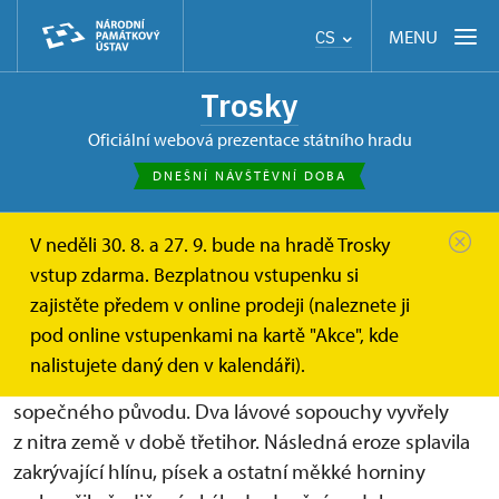
MENU
CS
Trosky
oficiální webová prezentace státního hradu
DNEŠNÍ NÁVŠTĚVNÍ DOBA
V neděli 30. 8. a 27. 9. bude na hradě Trosky
Trosky
O hradu
Historie
vstup zdarma. Bezplatnou vstupenku si
zajistěte předem v online prodeji (naleznete ji
Historie hradu Trosky
pod online vstupenkami na kartě "Akce", kde
nalistujete daný den v kalendáři).
Hrad Trosky stojí na ojedinělém skalnatém útvaru
sopečného původu. Dva lávové sopouchy vyvřely
z nitra země v době třetihor. Následná eroze splavila
zakrývající hlínu, písek a ostatní měkké horniny