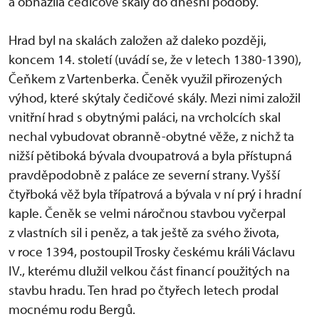
a obnažila čedičové skály do dnešní podoby.
Hrad byl na skalách založen až daleko později,
koncem 14. století (uvádí se, že v letech 1380-1390),
Čeňkem z Vartenberka. Čeněk využil přirozených
výhod, které skýtaly čedičové skály. Mezi nimi založil
vnitřní hrad s obytnými paláci, na vrcholcích skal
nechal vybudovat obranně-obytné věže, z nichž ta
nižší pětiboká bývala dvoupatrová a byla přístupná
pravděpodobně z paláce ze severní strany. Vyšší
čtyřboká věž byla třípatrová a bývala v ní prý i hradní
kaple. Čeněk se velmi náročnou stavbou vyčerpal
z vlastních sil i peněz, a tak ještě za svého života,
v roce 1394, postoupil Trosky českému králi Václavu
IV., kterému dlužil velkou část financí použitých na
stavbu hradu. Ten hrad po čtyřech letech prodal
mocnému rodu Bergů.