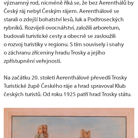
významný rod, nicméně říká se, že bez Aerenthálů by
Český ráj nebyl Českým rájem. Aerenthálové se
starali o zdejší bohatství lesů, luk a Podtroseckých
rybníků. Rozvíjeli ovocnářství, založili arboretum,
budovali turistické cesty a obecně se zasloužili
o rozvoj turistiky v regionu. S tím souvisely i snahy
o záchranu zříceniny hradu Trosky a jejího
zpřístupnění veřejnosti.
Na začátku 20. století Aerenthálové převedli Trosky
Turistické župě Českého ráje a hrad spravoval Klub
českých turistů. Od roku 1925 patří hrad Trosky státu.