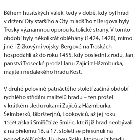
Během husitských válek, tedy v době, kdy byl hrad
v držení Oty staršího a Oty mladšího z Bergova byly
Trosky významnou oporou katolické strany. V tomto
období byly několikrát obléhány (1424, 1428), mimo
jiné i Žižkovými vojsky. Bergové na Troskách
hospodařili až do roku 1455, kdy poslední z rodu, Jan,
panství Trosecké prodal Janu Zajíci z Házmburka,
majiteli nedalekého hradu Kost.
V druhé polovině patnáctého století začíná období
rychlého střídání majitelů hradu – ten prošel
v krátkém sledu rukami Zajíců z Házmburka,
Šelmberků, Bibršterjnů, Lobkoviců, až jej roku
1559 získali Smiřičtí ze Smiřic, kteří již hrad neobývali
a na přelomu 16. a 17. století se přesunuli na
pohodlnější sídlo, Hrubou Skálu, kterou si z hradu