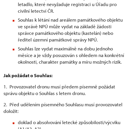
letadlo, které nevyžaduje registraci u Úřadu pro
civilní letectví ČR.
Souhlas k létání nad areálem památkového objektu
ve správě NPÚ může vydat na základě žádosti
správce památkového objektu (kastelán) nebo
ředitel územní památkové správy NPÚ.
Souhlas lze vydat maximálně na dobu jednoho
měsíce a je vždy posuzován s ohledem na konkrétní
okolnosti, charakter památky a míru možných rizik.
Jak požádat o Souhlas:
1. Provozovatel dronu musí předem písemně požádat
správu objektu o Souhlas s letem dronu.
2. Před udělením písemného Souhlasu musí provozovatel
doložit:
doklad o absolvování letecké způsobilosti/výcviku
(A1/A3, A2)