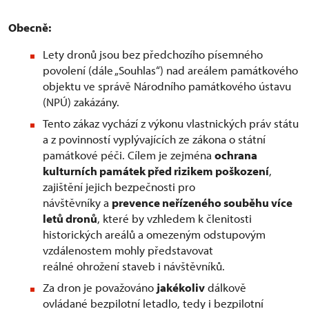
Obecně:
Lety dronů jsou bez předchozího písemného
povolení (dále „Souhlas“) nad areálem památkového
objektu ve správě Národního památkového ústavu
(NPÚ) zakázány.
Tento zákaz vychází z výkonu vlastnických práv státu
a z povinností vyplývajících ze zákona o státní
památkové péči. Cílem je zejména
ochrana
kulturních památek před rizikem poškození
,
zajištění jejich bezpečnosti pro
návštěvníky a
prevence neřízeného souběhu více
letů dronů
, které by vzhledem k členitosti
historických areálů a omezeným odstupovým
vzdálenostem mohly představovat
reálné ohrožení staveb i návštěvníků.
Za dron je považováno
jakékoliv
dálkově
ovládané bezpilotní letadlo, tedy i bezpilotní