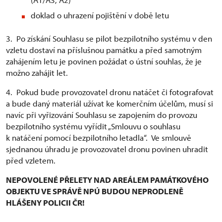
doklad o uhrazení pojištění v době letu
3. Po získání Souhlasu se pilot bezpilotního systému v den
vzletu dostaví na příslušnou památku a před samotným
zahájením letu je povinen požádat o ústní souhlas, že je
možno zahájit let.
4. Pokud bude provozovatel dronu natáčet či fotografovat
a bude daný materiál užívat ke komerčním účelům, musí si
navíc při vyřizování Souhlasu se zapojením do provozu
bezpilotního systému vyřídit „Smlouvu o souhlasu
k natáčení pomocí bezpilotního letadla“. Ve smlouvě
sjednanou úhradu je provozovatel dronu povinen uhradit
před vzletem.
NEPOVOLENÉ PŘELETY NAD AREÁLEM PAMÁTKOVÉHO
OBJEKTU VE SPRÁVĚ NPÚ BUDOU NEPRODLENĚ
HLÁŠENY POLICII ČR!