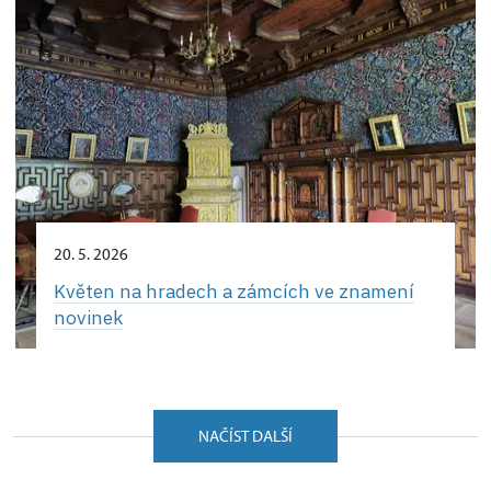
20. 5. 2026
Květen na hradech a zámcích ve znamení
novinek
NAČÍST DALŠÍ