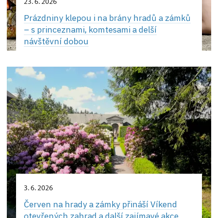
23. 6. 2026
Prázdniny klepou i na brány hradů a zámků
– s princeznami, komtesami a delší
návštěvní dobou
3. 6. 2026
Červen na hrady a zámky přináší Víkend
otevřených zahrad a další zajímavé akce