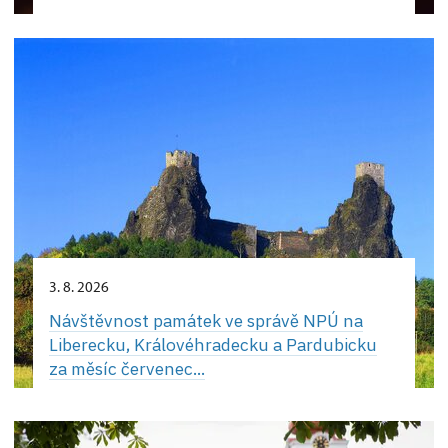
3. 8. 2026
Návštěvnost památek ve správě NPÚ na
Liberecku, Královéhradecku a Pardubicku
za měsíc červenec...