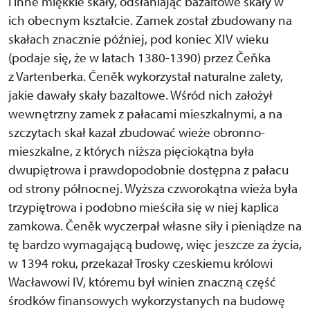
i inne miękkie skały, odsłaniając bazaltowe skały w
ich obecnym kształcie. Zamek został zbudowany na
skałach znacznie później, pod koniec XIV wieku
(podaje się, że w latach 1380-1390) przez Čeňka
z Vartenberka. Čeněk wykorzystał naturalne zalety,
jakie dawały skały bazaltowe. Wśród nich założył
wewnętrzny zamek z pałacami mieszkalnymi, a na
szczytach skał kazał zbudować wieże obronno-
mieszkalne, z których niższa pięciokątna była
dwupiętrowa i prawdopodobnie dostępna z pałacu
od strony północnej. Wyższa czworokątna wieża była
trzypiętrowa i podobno mieściła się w niej kaplica
zamkowa. Čeněk wyczerpał własne siły i pieniądze na
tę bardzo wymagającą budowę, więc jeszcze za życia,
w 1394 roku, przekazał Trosky czeskiemu królowi
Wacławowi IV, któremu był winien znaczną część
środków finansowych wykorzystanych na budowę