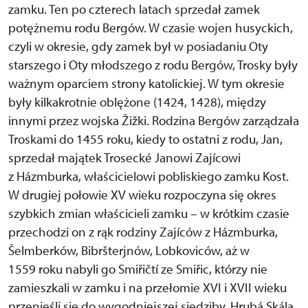
zamku. Ten po czterech latach sprzedał zamek
potężnemu rodu Bergów. W czasie wojen husyckich,
czyli w okresie, gdy zamek był w posiadaniu Oty
starszego i Oty młodszego z rodu Bergów, Trosky były
ważnym oparciem strony katolickiej. W tym okresie
były kilkakrotnie oblężone (1424, 1428), między
innymi przez wojska Žižki. Rodzina Bergów zarządzała
Troskami do 1455 roku, kiedy to ostatni z rodu, Jan,
sprzedał majątek Trosecké Janowi Zajícowi
z Házmburka, właścicielowi pobliskiego zamku Kost.
W drugiej połowie XV wieku rozpoczyna się okres
szybkich zmian właścicieli zamku – w krótkim czasie
przechodzi on z rąk rodziny Zajíców z Házmburka,
Šelmberków, Bibršterjnów, Lobkoviców, aż w
1559 roku nabyli go Smiřičtí ze Smiřic, którzy nie
zamieszkali w zamku i na przełomie XVI i XVII wieku
przenieśli się do wygodniejszej siedziby, Hrubá Skála,