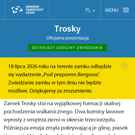
MENU
PL
Trosky
Oficjalna prezentacja
DZISIEJSZY GODZINY ZWIEDZANIA
18 lipca 2026 roku na terenie zamku odbędzie
pl
O zamku
Historia
się wydarzenie „Pod praporem Bergowa”.
Zwiedzanie zamku w tym dniu nie będzie
Historia zamku Trosky
możliwe. Dziękujemy za zrozumienie.
Zamek Trosky stoi na wyjątkowej formacji skalnej
pochodzenia wulkanicznego. Dwa kominy lawowe
wyrosły z wnętrza ziemi w okresie trzeciorzędu.
Późniejsza erozja zmyła pokrywającą je glinę, piasek