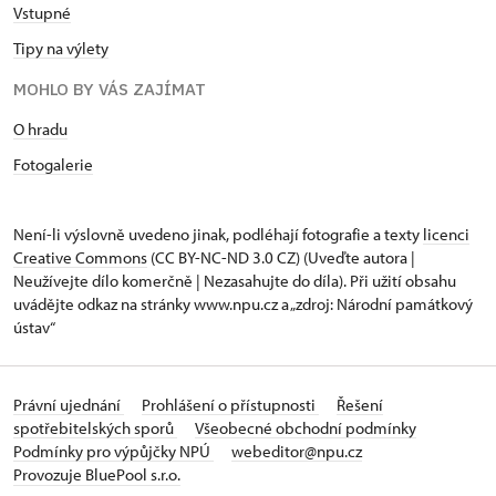
Vstupné
Tipy na výlety
MOHLO BY VÁS ZAJÍMAT
O hradu
Fotogalerie
Není-li výslovně uvedeno jinak, podléhají fotografie a texty
licenci
Creative Commons
(CC BY-NC-ND 3.0 CZ) (Uveďte autora |
Neužívejte dílo komerčně | Nezasahujte do díla). Při užití obsahu
uvádějte odkaz na stránky www.npu.cz a „zdroj: Národní památkový
ústav“
Právní ujednání
Prohlášení o přístupnosti
Řešení
spotřebitelských sporů
Všeobecné obchodní podmínky
Podmínky pro výpůjčky NPÚ
webeditor@npu.cz
Provozuje BluePool s.r.o.