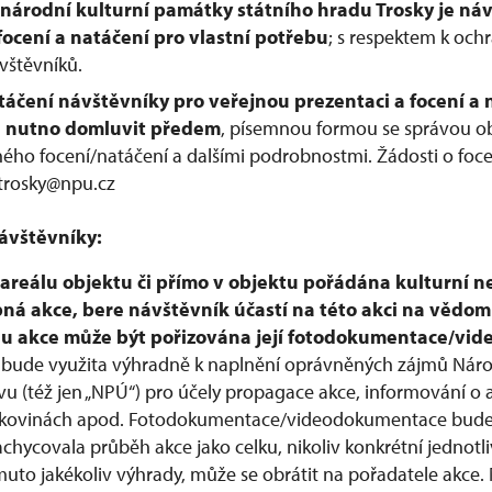
 národní kulturní památky státního hradu Trosky je n
cení a natáčení pro vlastní potřebu
; s respektem k och
ávštěvníků.
táčení návštěvníky pro veřejnou prezentaci a focení a 
e nutno domluvit předem
, písemnou formou se správou ob
ého focení/natáčení a dalšími podrobnostmi. Žádosti o foc
: trosky@npu.cz
ávštěvníky:
v areálu objektu či přímo v objektu pořádána kulturní n
pná akce, bere návštěvník účastí na této akci na vědom
ěhu akce může být pořizována její fotodokumentace/vi
bude využita výhradně k naplnění oprávněných zájmů Nár
 (též jen „NPÚ“) pro účely propagace akce, informování o 
, tiskovinách apod. Fotodokumentace/videodokumentace bud
achycovala průběh akce jako celku, nikoliv konkrétní jednot
muto jakékoliv výhrady, může se obrátit na pořadatele akce.