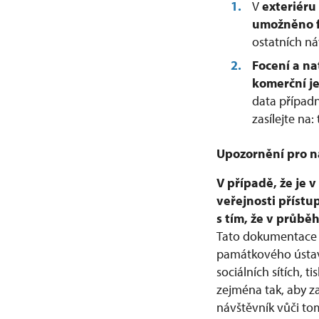
V
exteriéru
umožněno fo
ostatních n
Focení a na
komerční j
data případn
zasílejte na
Upozornění pro n
V případě, že je 
veřejnosti přístu
s tím, že v průb
Tato dokumentace 
památkového ústavu
sociálních sítích
zejména tak, aby z
návštěvník vůči to