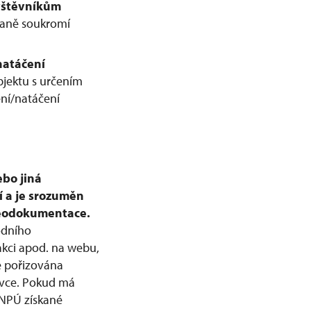
ávštěvníkům
raně soukromí
natáčení
jektu s určením
ení/natáčení
ebo jiná
í a je srozuměn
deodokumentace.
odního
akci apod. na webu,
e pořizována
livce. Pokud má
 NPÚ získané