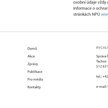
osobní údaje vždy c
Informace o ochra
stránkách NPÚ
www
RYCHL
Domů
Akce
Správa 
Tachov
Zprávy
512 63 
Publikace
tel.: +
Pro média
e-mail:
Kontakty