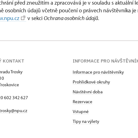
hrání před zneužitím a zpracovává je v souladu s aktuální le
ně osobních údajů včetně poučení o právech návštěvníka j
.npu.cz
v sekci
Ochrana osobních údajů
.
Ý KONTAKT
INFORMACE PRO NÁVŠTĚVNÍ
hradu Trosky
Informace pro návštěvníky
 10
Prohlídkové okruhy
Troskovice
Návštěvní doba
420 602 342 627
Rezervace
trosky@npu.cz
Vstupné
Tipy na výlety