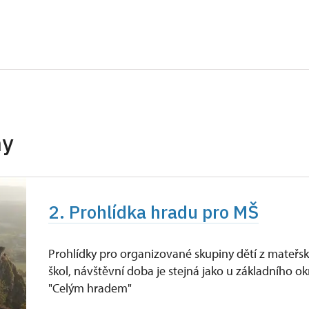
zdarma
spělá osoba na 10 dětí) *
zdarma
nu 1 osoba na 15 osob)*
zdarma
zdarma
itel a 1 osoba)
zdarma
hy
dinní příslušníci)
zdarma
zdarma
2. Prohlídka hradu pro MŠ
zdarma
MK ČR **
zdarma
Prohlídky pro organizované skupiny dětí z mateřs
škol, návštěvní doba je stejná jako u základního o
tupenky pro celou skupinu
"Celým hradem"