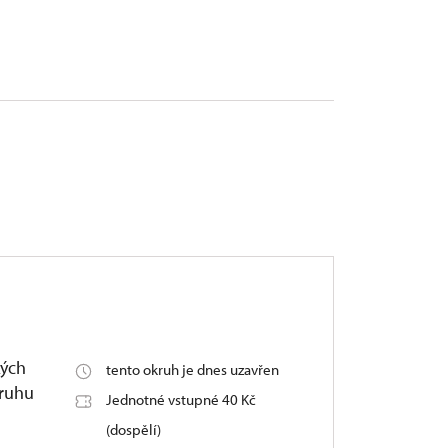
kých
tento okruh je dnes uzavřen
kruhu
Jednotné vstupné 40 Kč
(dospělí)