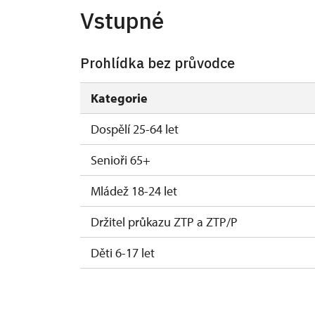
Vstupné
Prohlídka bez průvodce
Kategorie
Dospělí 25-64 let
Senioři 65+
Mládež 18-24 let
Držitel průkazu ZTP a ZTP/P
Děti 6-17 let
Děti 0-5 let
Průvodce držitele průkazu ZTP/P