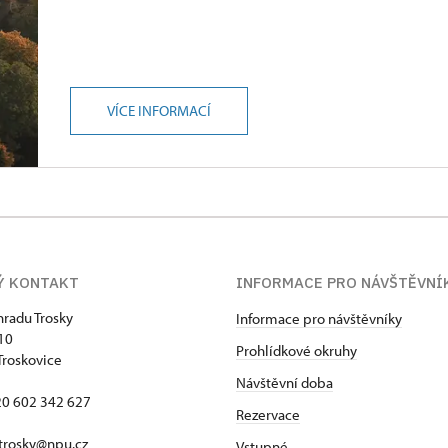
VÍCE INFORMACÍ
Ý KONTAKT
INFORMACE PRO NÁVŠTĚVNÍ
hradu Trosky
Informace pro návštěvníky
 10
Prohlídkové okruhy
Troskovice
Návštěvní doba
420 602 342 627
Rezervace
trosky@npu.cz
Vstupné