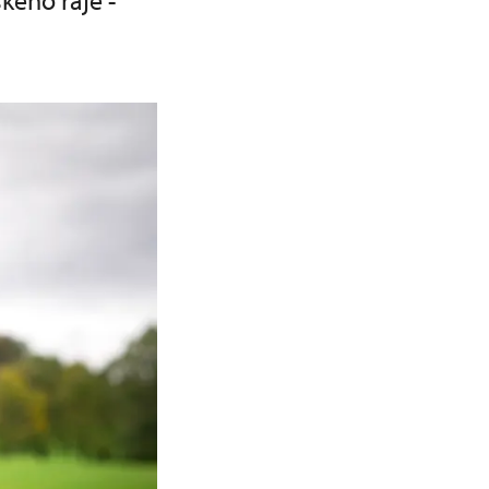
kého ráje -