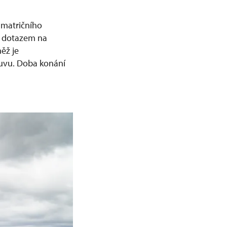
o matričního
s dotazem na
ěž je
ouvu. Doba konání