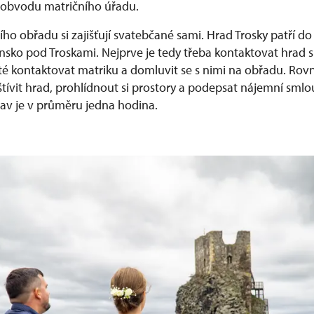
 obvodu matričního úřadu.
ho obřadu si zajišťují svatebčané sami. Hrad Trosky patří d
ko pod Troskami. Nejprve je tedy třeba kontaktovat hrad 
té kontaktovat matriku a domluvit se s nimi na obřadu. Rovn
ívit hrad, prohlídnout si prostory a podepsat nájemní sml
rav je v průměru jedna hodina.