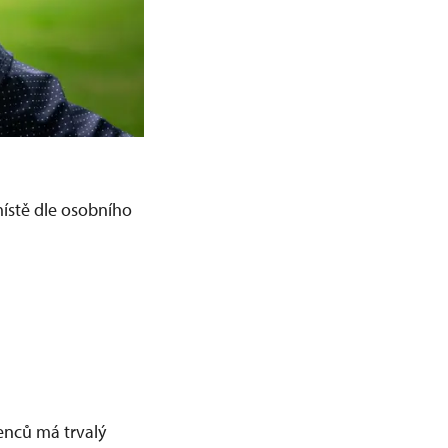
ístě dle osobního
enců má trvalý