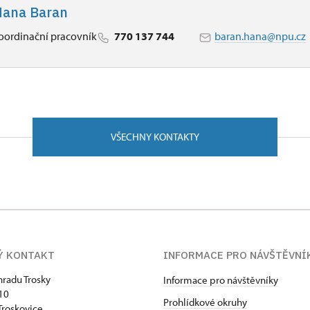
ana Baran
oordinační pracovník
770 137 744
baran.hana@npu.cz
VŠECHNY KONTAKTY
Ý KONTAKT
INFORMACE PRO NÁVŠTĚVNÍ
hradu Trosky
Informace pro návštěvníky
 10
Prohlídkové okruhy
Troskovice