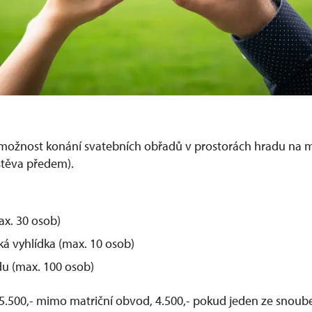
 možnost konání svatebních obřadů v prostorách hradu na m
štěva předem).
ax. 30 osob)
á vyhlídka (max. 10 osob)
du (max. 100 osob)
.500,- mimo matriční obvod, 4.500,- pokud jeden ze snoub