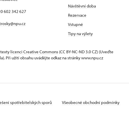
Návštěvní doba
420 602 342 627
Rezervace
trosky@npu.cz
Vstupné
Tipy na výlety
 texty
licenci Creative Commons
(CC BY-NC-ND 3.0 CZ) (Uveďte
la). Při užití obsahu uvádějte odkaz na stránky www.npu.cz
ešení spotřebitelských sporů
Všeobecné obchodní podmínky