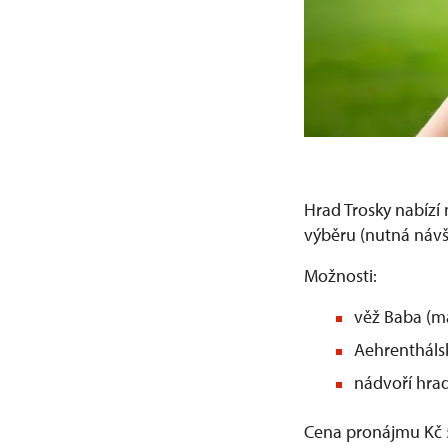
Hrad Trosky nabízí
výběru (nutná náv
Možnosti:
věž Baba (m
Aehrenthálsk
nádvoří hra
Cena pronájmu Kč 5