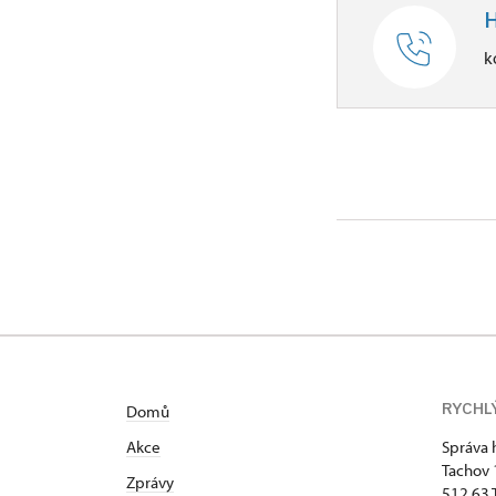
H
k
RYCHL
Domů
Akce
Správa 
Tachov
Zprávy
512 63 