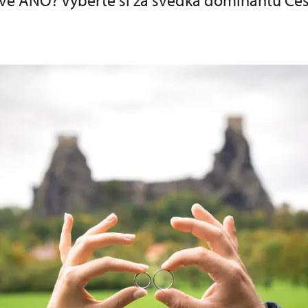
 své ANO? Vyberte si za svědka dominantu Čes