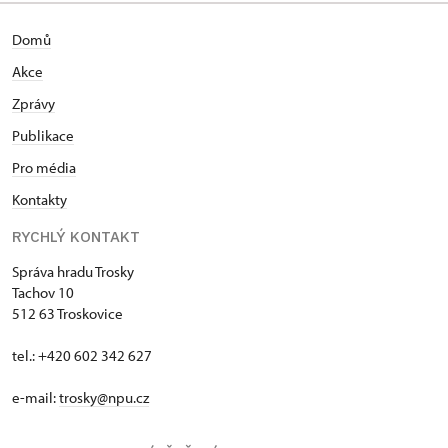
Domů
Akce
Zprávy
Publikace
Pro média
Kontakty
RYCHLÝ KONTAKT
Správa hradu Trosky
Tachov 10
512 63 Troskovice
tel.: +420 602 342 627
e-mail:
trosky@npu.cz