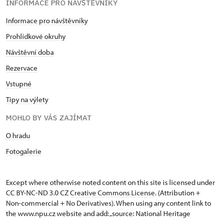
INFORMACE PRO NÁVŠTĚVNÍKY
Informace pro návštěvníky
Prohlídkové okruhy
Návštěvní doba
Rezervace
Vstupné
Tipy na výlety
MOHLO BY VÁS ZAJÍMAT
O hradu
Fotogalerie
Except where otherwise noted content on this site is licensed under
CC BY-NC-ND 3.0 CZ
Creative Commons License
. (Attribution +
Non-commercial + No Derivatives). When using any content link to
the www.npu.cz website and add: „source: National Heritage