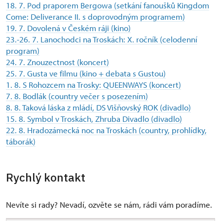
18. 7. Pod praporem Bergowa (setkání fanoušků Kingdom
Come: Deliverance II. s doprovodným programem)
19. 7. Dovolená v Českém ráji (kino)
23.-26. 7. Lanochodci na Troskách: X. ročník (celodenní
program)
24. 7. Znouzectnost (koncert)
25. 7. Gusta ve filmu (kino + debata s Gustou)
1. 8. S Rohozcem na Trosky: QUEENWAYS (koncert)
7. 8. Bodlák (country večer s posezením)
8. 8. Taková láska z mládí, DS Višňovský ROK (divadlo)
15. 8. Symbol v Troskách, Zhruba Divadlo (divadlo)
22. 8. Hradozámecká noc na Troskách (country, prohlídky,
táborák)
Rychlý kontakt
Nevíte si rady? Nevadí, ozvěte se nám, rádi vám poradíme.