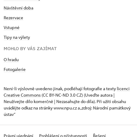
Návštěvní doba
Rezervace
Vstupné
Tipy na výlety
MOHLO BY VÁS ZAJÍMAT
O hradu
Fotogalerie
Není-li výslovně uvedeno jinak, podléhají fotografie a texty
licenci
Creative Commons
(CC BY-NC-ND 3.0 CZ) (Uveďte autora |
Neužívejte dílo komerčně | Nezasahujte do díla). Při užití obsahu
uvádějte odkaz na stránky www.npu.cz a „zdroj: Národní památkový
ústav“
Právní ujednání
Prohlášení o přístupnosti
Řešení