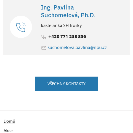
Ing. Pavlína
Suchomelová, Ph.D.
kastelánka SH Trosky
+420 771 258 856
suchomelova.pavlina@npu.cz
VŠECHNY KONTAKTY
Domů
Akce