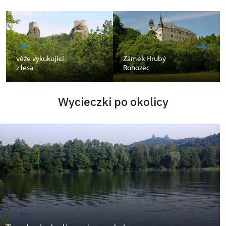
věže vykukující
Zámek Hrubý
z lesa
Rohozec
Wycieczki po okolicy