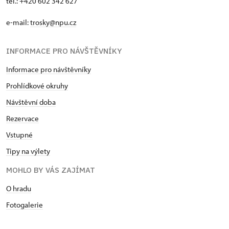
tel.: +420 602 342 627
e-mail:
trosky@npu.cz
INFORMACE PRO NÁVŠTĚVNÍKY
Informace pro návštěvníky
Prohlídkové okruhy
Návštěvní doba
Rezervace
Vstupné
Tipy na výlety
MOHLO BY VÁS ZAJÍMAT
O hradu
Fotogalerie