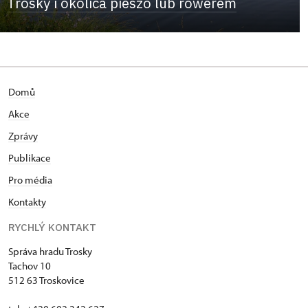
Trosky i okolica pieszo lub rowerem
Domů
Akce
Zprávy
Publikace
Pro média
Kontakty
RYCHLÝ KONTAKT
Správa hradu Trosky
Tachov 10
512 63 Troskovice