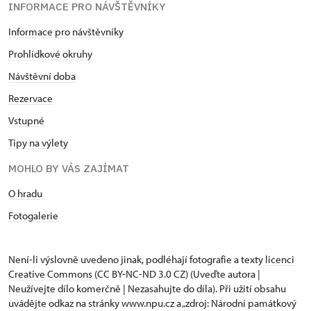
INFORMACE PRO NÁVŠTĚVNÍKY
Informace pro návštěvníky
Prohlídkové okruhy
Návštěvní doba
Rezervace
Vstupné
Tipy na výlety
MOHLO BY VÁS ZAJÍMAT
O hradu
Fotogalerie
Není-li výslovně uvedeno jinak, podléhají fotografie a texty
licenci
Creative Commons
(CC BY-NC-ND 3.0 CZ) (Uveďte autora |
Neužívejte dílo komerčně | Nezasahujte do díla). Při užití obsahu
uvádějte odkaz na stránky www.npu.cz a „zdroj: Národní památkový