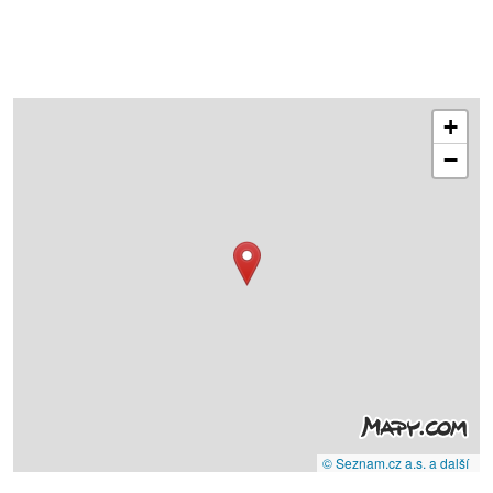
+
−
© Seznam.cz a.s. a další