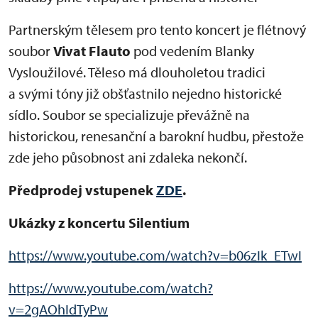
Partnerským tělesem pro tento koncert je flétnový
soubor
Vivat Flauto
pod vedením Blanky
Vysloužilové. Těleso má dlouholetou tradici
a svými tóny již obšťastnilo nejedno historické
sídlo. Soubor se specializuje převážně na
historickou, renesanční a barokní hudbu, přestože
zde jeho působnost ani zdaleka nekončí.
Předprodej vstupenek
ZDE
.
Ukázky z koncertu Silentium
https://www.youtube.com/watch?v=b06zIk_ETwI
https://www.youtube.com/watch?
v=2gAOhIdTyPw