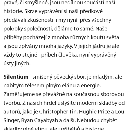
pravé, či smyšlené, jsou nedílnou součástí naší
historie. Skrze vyprávění si naši předkové
předávali zkušenosti, i my nyní, přes všechny
pokroky společnosti, děláme to samé. Naše
příběhy pocházejí z mnoha různých koutů světa
a jsou zpívány mnoha jazyky. V jejich jádru je ale
vždy to stejné - příběh člověka, nyní vyprávěný
ústy jiných.
Silentium
- smíšený pěvecký sbor, je mladým, ale
nabitým tělesem plným elánu a energie.
Zaměřujeme se převážně na současnou sborovou
tvorbu. Z našich hrdel uslyšíte moderní skladby od
autorů, jako je Christopher Tin, Hughie Price a Lou
Singer, Ryan Cayabyab a další. Nebudou chybět
skladby plné vtipu, ale i příběhů a historie.