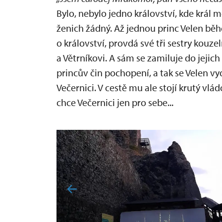
Bylo, nebylo jedno království, kde král m
ženich žádný. Až jednou princ Velen běhe
o království, provdá své tři sestry kou
a Větrníkovi. A sám se zamiluje do jejich
princův čin pochopení, a tak se Velen vy
Večernici. V cestě mu ale stojí krutý vl
chce Večernici jen pro sebe...