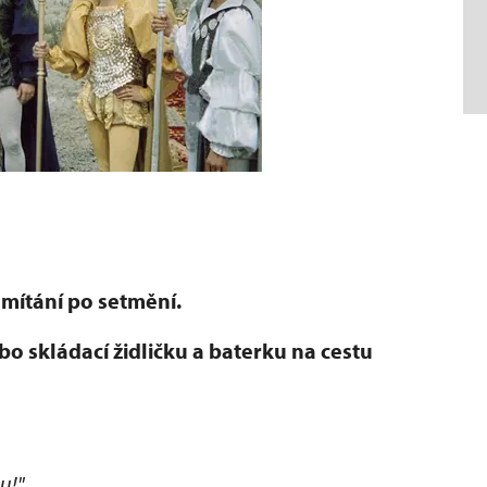
omítání po setmění.
o skládací židličku a baterku na cestu
u!"