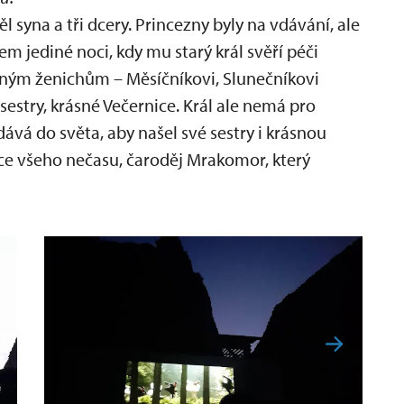
ěl syna a tři dcery. Princezny byly na vdávání, ale
m jediné noci, kdy mu starý král svěří péči
zelným ženichům – Měsíčníkovi, Slunečníkovi
 sestry, krásné Večernice. Král ale nemá pro
dává do světa, aby našel své sestry i krásnou
ádce všeho nečasu, čaroděj Mrakomor, který