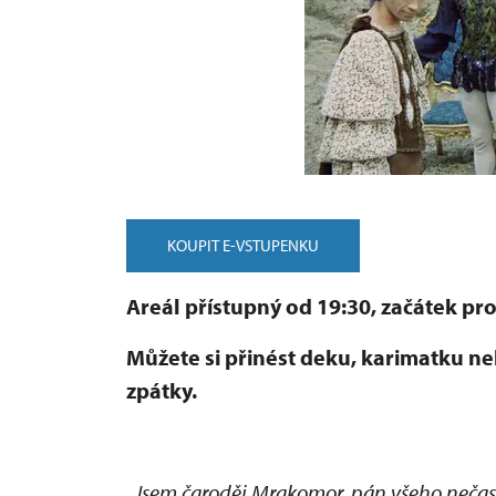
KOUPIT E-VSTUPENKU
Areál přístupný od 19:30, začátek pr
Můžete si přinést deku, karimatku neb
zpátky.
„Jsem čaroděj Mrakomor, pán všeho nečas