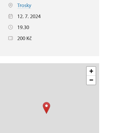
Trosky
12. 7. 2024
19.30
200 Kč
+
−