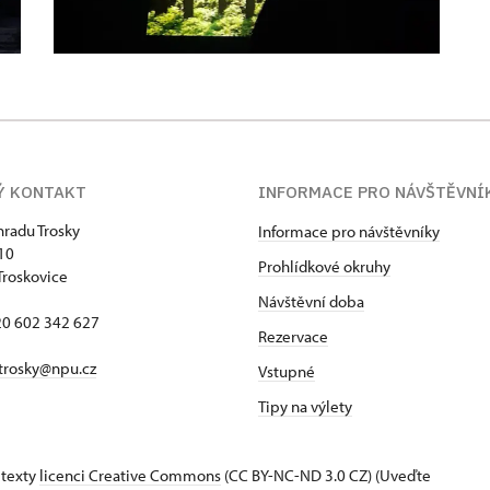
Ý KONTAKT
INFORMACE PRO NÁVŠTĚVNÍ
hradu Trosky
Informace pro návštěvníky
 10
Prohlídkové okruhy
Troskovice
Návštěvní doba
420 602 342 627
Rezervace
trosky@npu.cz
Vstupné
Tipy na výlety
 texty
licenci Creative Commons
(CC BY-NC-ND 3.0 CZ) (Uveďte