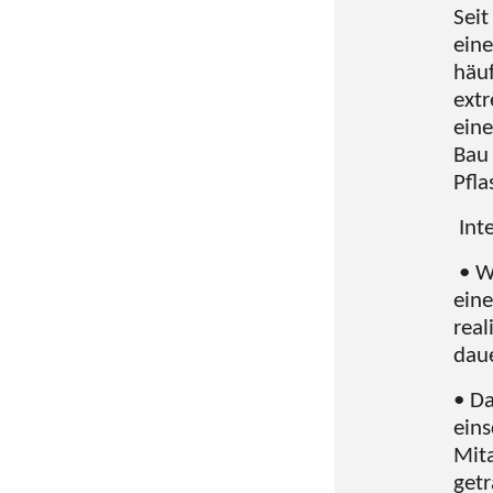
Seit
eine
häuf
extr
eine
Bau 
Pfla
Inte
• W
ein
real
daue
• Da
eins
Mit
getr