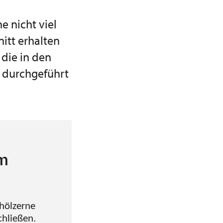
 nicht viel
nitt erhalten
 die in den
h durchgeführt
em
 hölzerne
chließen.