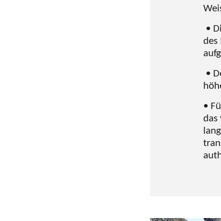
Wei
• Di
des
auf
• De
höhe
• Fü
das 
lang
tran
auth