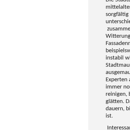
mittelalt
sorgfälti
unterschi
zusammeng
Witterung
Fassadenm
beispiels
instabil 
Stadtmaue
ausgemaue
Experten 
immer not
reinigen,
glätten. 
dauern, b
ist.
Interessa