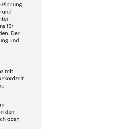
e Planung
e und
nter
ns für
den. Der
rung und
s mit
Rekordzeit
me
rm
on den
ach oben