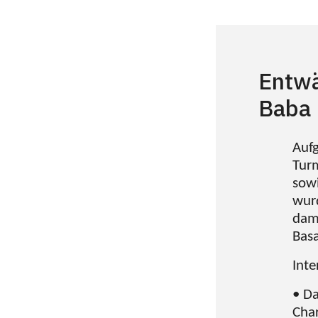
Entwä
Baba 
Auf
Tur
sowi
wur
dam
Basa
Inte
• Da
Char