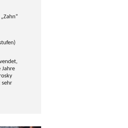
m „Zahn”
stufen)
rwendet,
 Jahre
rosky
 sehr