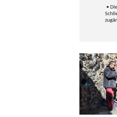
• Die
Schli
zugän