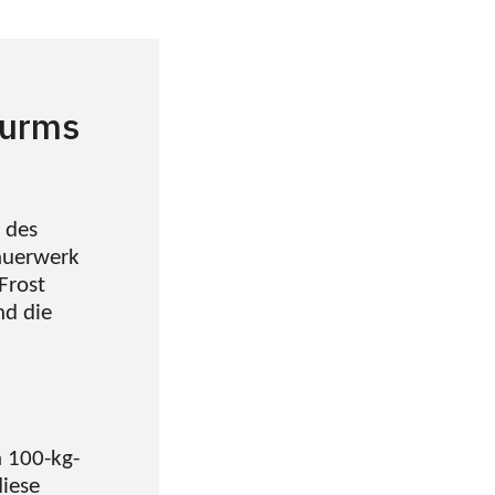
Turms
 des
auerwerk
Frost
nd die
n 100-kg-
diese