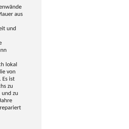
ußenwände
Mauer aus
eit und
e
ann
h lokal
die von
Es ist
hs zu
n und zu
Jahre
repariert