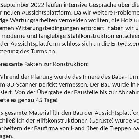
 September 2022 laufen intensive Gespräche über di
r neuen Aussichtsplattform. Da wir weitere Problem
ige Wartungsarbeiten vermeiden wollten, die Holz u
emen Witterungsbedingungen erfordert, haben wir u
 moderne und langlebige Stahlkonstruktion entschie
der Aussichtsplattform schloss sich an die Entwässe
sterung des Turms an.
ressante Fakten zur Konstruktion:
ährend der Planung wurde das Innere des Baba-Turm
em 3D-Scanner perfekt vermessen.
Der Bau wurde in 
isiert. Von der Übergabe der Baustelle bis zur Abnah
rte es genau 45 Tage!
s gesamte Material für den Bau der Aussichtsplattfo
chließlich der Hilfskonstruktionen (Gerüste) wurde v
arbeitern der Baufirma von Hand über die Treppen n
agen.