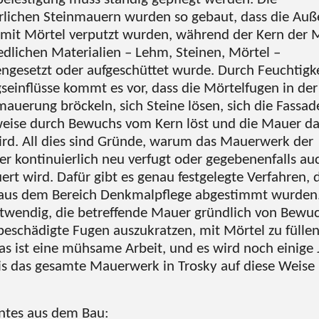
erlichen Steinmauern wurden so gebaut, dass die A
g mit Mörtel verputzt wurden, während der Kern der 
edlichen Materialien – Lehm, Steinen, Mörtel –
esetzt oder aufgeschüttet wurde. Durch Feuchtigk
seinflüsse kommt es vor, dass die Mörtelfugen in der
auerung bröckeln, sich Steine lösen, sich die Fassad
weise durch Bewuchs vom Kern löst und die Mauer d
wird. All dies sind Gründe, warum das Mauerwerk der
r kontinuierlich neu verfugt oder gegebenenfalls auc
rt wird. Dafür gibt es genau festgelegte Verfahren, 
aus dem Bereich Denkmalpflege abgestimmt wurden. 
wendig, die betreffende Mauer gründlich von Bewuc
 beschädigte Fugen auszukratzen, mit Mörtel zu fülle
Das ist eine mühsame Arbeit, und es wird noch einige 
is das gesamte Mauerwerk in Trosky auf diese Weise 
ntes aus dem Bau: