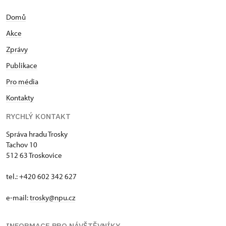
Domů
Akce
Zprávy
Publikace
Pro média
Kontakty
RYCHLÝ KONTAKT
Správa hradu Trosky
Tachov 10
512 63 Troskovice
tel.: +420 602 342 627
e-mail:
trosky@npu.cz
INFORMACE PRO NÁVŠTĚVNÍKY