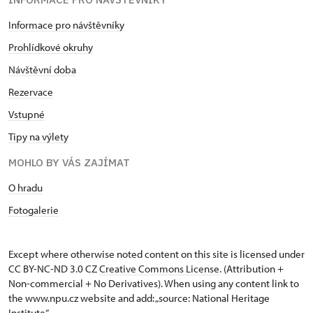
Informace pro návštěvníky
Prohlídkové okruhy
Návštěvní doba
Rezervace
Vstupné
Tipy na výlety
MOHLO BY VÁS ZAJÍMAT
O hradu
Fotogalerie
Except where otherwise noted content on this site is licensed under
CC BY-NC-ND 3.0 CZ
Creative Commons License
. (Attribution +
Non-commercial + No Derivatives). When using any content link to
the www.npu.cz website and add: „source: National Heritage
Institute“.