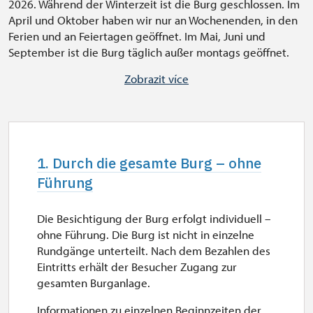
2026. Während der Winterzeit ist die Burg geschlossen. Im
April und Oktober haben wir nur an Wochenenden, in den
Ferien und an Feiertagen geöffnet. Im Mai, Juni und
September ist die Burg täglich außer montags geöffnet.
Fällt ein Feiertag auf einen Schließtag, bleibt die Burg
Zobrazit více
geöffnet. Im Juli und August ist die Burg täglich geöffnet.
1. Durch die gesamte Burg – ohne
Führung
Die Besichtigung der Burg erfolgt individuell –
ohne Führung. Die Burg ist nicht in einzelne
Rundgänge unterteilt. Nach dem Bezahlen des
Eintritts erhält der Besucher Zugang zur
gesamten Burganlage.
Informationen zu einzelnen Beginnzeiten der