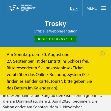
MENU
DE
Trosky
offizielle Webpräsentation
BESICHTIGUNGSZEIT
Am Sonntag, dem 30. August und
de
Besucherinformationen
Besichtigungszeit
27. September, ist der Eintritt ins Schloss frei.
Bitte reservieren Sie Ihr kostenloses Ticket
Besichtigungszeit
vorab über das Online-Buchungssystem (Sie
finden es auf der Karte „Tours“; bitte geben Sie
Besichtigungszeit für das Jahr 2026:
das Datum im Kalender an).
In diesem Jahr ist die Burg ab den Osterferien geöffnet,
die am Donnerstag, dem 2. April 2026, beginnen. Die
Saison endet am Sonntag, dem 1. November