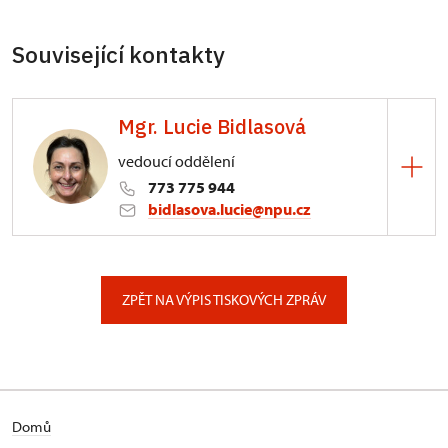
Související kontakty
Mgr. Lucie Bidlasová
vedoucí oddělení
773 775 944
bidlasova.lucie@npu.cz
ÚPS na Sychrově
Zámecký park 1/, Slatiňany
ZPĚT NA VÝPIS TISKOVÝCH ZPRÁV
Domů