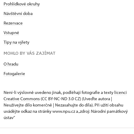
Prohlídkové okruhy
Návštěvní doba
Rezervace
Vstupné
Tipy na výlety
MOHLO BY VÁS ZAJÍMAT
O hradu
Fotogalerie
Není-li výslovně uvedeno jinak, podléhají fotografie a texty
licenci
Creative Commons
(CC BY-NC-ND 3.0 CZ) (Uveďte autora |
Neužívejte dílo komerčně | Nezasahujte do díla). Při užití obsahu
uvádějte odkaz na stránky www.npu.cz a „zdroj: Národní památkový
ústav“