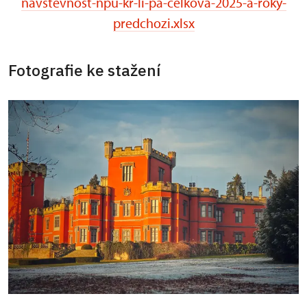
navstevnost-npu-kr-li-pa-celkova-2025-a-roky-
predchozi.xlsx
Fotografie ke stažení