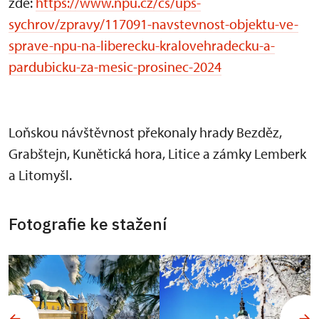
zde:
https://www.npu.cz/cs/ups-
sychrov/zpravy/117091-navstevnost-objektu-ve-
sprave-npu-na-liberecku-kralovehradecku-a-
pardubicku-za-mesic-prosinec-2024
Loňskou návštěvnost překonaly hrady Bezděz,
Grabštejn, Kunětická hora, Litice a zámky Lemberk
a Litomyšl.
Fotografie ke stažení