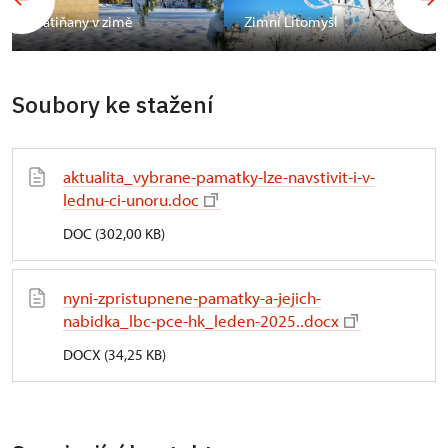
Slatiňany v zimě
Zimní Litomyšl
Soubory ke stažení
aktualita_vybrane-pamatky-lze-navstivit-i-v-
lednu-ci-unoru.doc
DOC (302,00 KB)
nyni-zpristupnene-pamatky-a-jejich-
nabidka_lbc-pce-hk_leden-2025..docx
DOCX (34,25 KB)