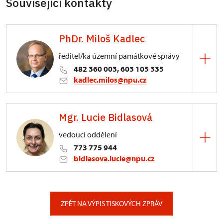
Související kontakty
PhDr. Miloš Kadlec
ředitel/ka územní památkové správy
482 360 003, 603 105 335
kadlec.milos@npu.cz
ÚPS na Sychrově
Mgr. Lucie Bidlasová
3/, Sychrov 3
vedoucí oddělení
773 775 944
bidlasova.lucie@npu.cz
ÚPS na Sychrově
Zámecký park 1/, Slatiňany
ZPĚT NA VÝPIS TISKOVÝCH ZPRÁV